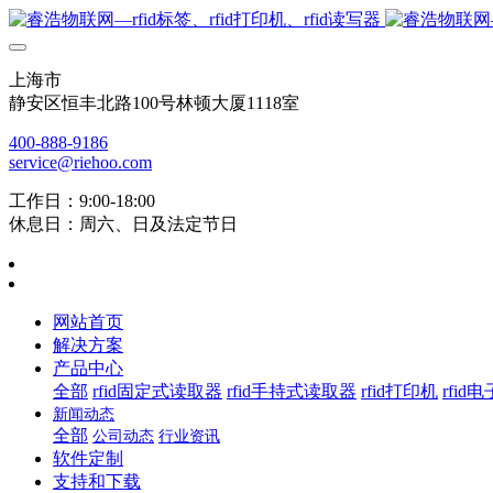
上海市
静安区恒丰北路100号林顿大厦1118室
400-888-9186
service@riehoo.com
工作日：9:00-18:00
休息日：周六、日及法定节日
网站首页
解决方案
产品中心
全部
rfid固定式读取器
rfid手持式读取器
rfid打印机
rfid
新闻动态
全部
公司动态
行业资讯
软件定制
支持和下载