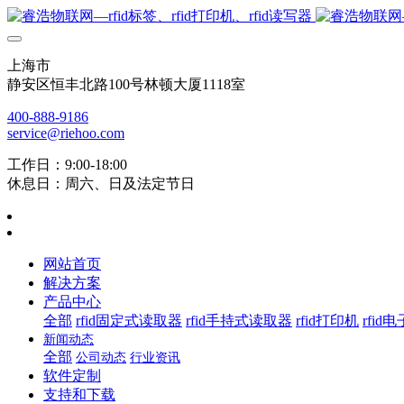
上海市
静安区恒丰北路100号林顿大厦1118室
400-888-9186
service@riehoo.com
工作日：9:00-18:00
休息日：周六、日及法定节日
网站首页
解决方案
产品中心
全部
rfid固定式读取器
rfid手持式读取器
rfid打印机
rfid
新闻动态
全部
公司动态
行业资讯
软件定制
支持和下载