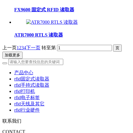
FX9600 固定式 RFID 读取器
ATR7000 RTLS 读取器
上一页
1
2
3
4
下一页
转至第
加载更多
产品中心
rfid固定式读取器
rfid手持式读取器
rfid打印机
rfid电子标签
rfid天线及其它
rfid行业硬件
联系我们
CONTACT