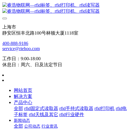
上海市
静安区恒丰北路100号林顿大厦1118室
400-888-9186
service@riehoo.com
工作日：9:00-18:00
休息日：周六、日及法定节日
网站首页
解决方案
产品中心
全部
rfid固定式读取器
rfid手持式读取器
rfid打印机
rfid电
子标签
rfid天线及其它
rfid行业硬件
新闻动态
全部
公司动态
行业资讯