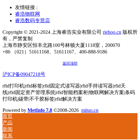
友情链接 :
睿浩物联网
睿浩数码专营店
Copyright © 2021-2024 上海睿浩实业有限公司
riehoo.cn
版权所
有，严禁复制
上海市静安区恒丰北路100号林顿大厦1118室，200070
+86 （021）51611168、51611167、400-888-9186
返回顶部
沪ICP备09047218号
rfid打印机|rfid标签|rfid固定式读写器|rfid手持读写器|rfid天
线|rfid固定资产管理系统|rfid智能档案柜|物联网解决方案|条码
打印机|碳带|不干胶标签|rfid解决方案
Powered by
MetInfo 7.8
©2008-2026
mituo.cn
首页
产品
新闻
联系