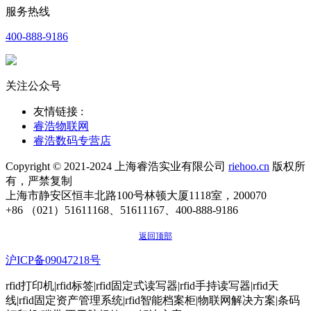
服务热线
400-888-9186
关注公众号
友情链接 :
睿浩物联网
睿浩数码专营店
Copyright © 2021-2024 上海睿浩实业有限公司
riehoo.cn
版权所
有，严禁复制
上海市静安区恒丰北路100号林顿大厦1118室，200070
+86 （021）51611168、51611167、400-888-9186
返回顶部
沪ICP备09047218号
rfid打印机|rfid标签|rfid固定式读写器|rfid手持读写器|rfid天
线|rfid固定资产管理系统|rfid智能档案柜|物联网解决方案|条码