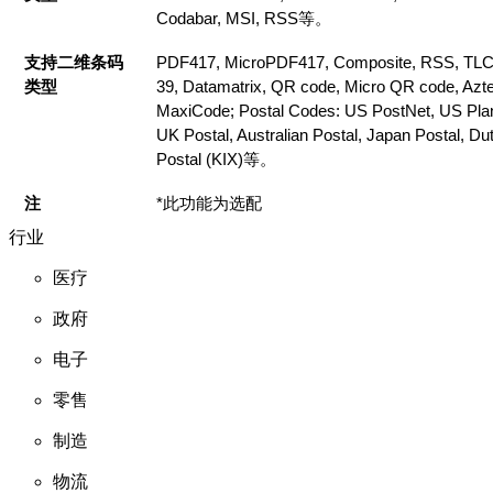
Codabar, MSI, RSS等。
支持二维条码
PDF417, MicroPDF417, Composite, RSS, TLC
类型
39, Datamatrix, QR code, Micro QR code, Azt
MaxiCode; Postal Codes: US PostNet, US Plan
UK Postal, Australian Postal, Japan Postal, Du
Postal (KIX)等。
注
*此功能为选配
行业
医疗
政府
电子
零售
制造
物流