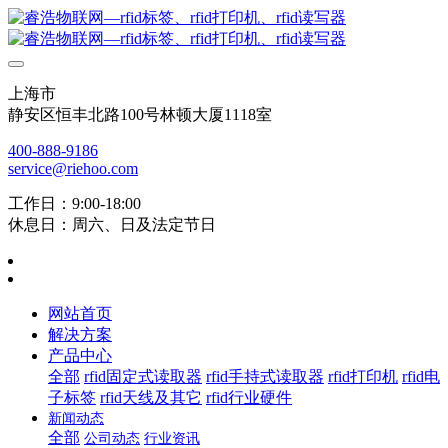
上海市
静安区恒丰北路100号林顿大厦1118室
400-888-9186
service@riehoo.com
工作日：9:00-18:00
休息日：周六、日及法定节日
网站首页
解决方案
产品中心
全部
rfid固定式读取器
rfid手持式读取器
rfid打印机
rfid电
子标签
rfid天线及其它
rfid行业硬件
新闻动态
全部
公司动态
行业资讯