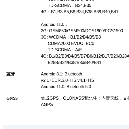
TD-SCDMA：B34,B39
4G：B1,B3,B5,B8,B34,B38,B39,B40,B41
Android 11.0：
2G: GSM850/GSM900/DCS1800/PCS1900
3G: WCDMA：B1/B2/B4/B5/B8
CDMA2000 EVDO: BC0
TD-SCDMA：A/F
4G: B1/B2/B3/B4/B5/B7/B8/B12/B17/B20/B28
B28B/B34/B38/B39/B40/B41
蓝牙
Android 8.1: Bluetooth
v2.1+EDR,3.0+HS,v4.1+HS
Android 11.0: Bluetooth 5.0
GNSS
集成GPS，GLONASS和北斗；内置天线，支
AGPS