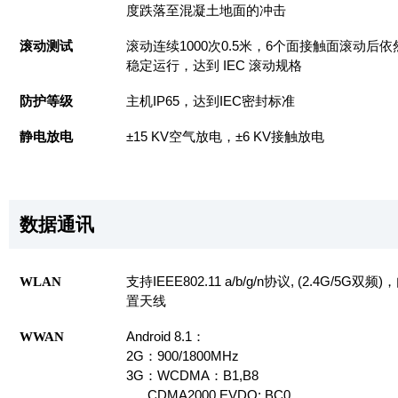
度跌落至混凝土地面的冲击
滚动测试
滚动连续1000次0.5米，6个面接触面滚动后依
稳定运行，达到 IEC 滚动规格
防护等级
主机IP65，达到IEC密封标准
静电放电
±15 KV空气放电，±6 KV接触放电
数据通讯
WLAN
支持IEEE802.11 a/b/g/n协议, (2.4G/5G双频)
置天线
WWAN
Android 8.1：
2G：900/1800MHz
3G：WCDMA：B1,B8
CDMA2000 EVDO: BC0